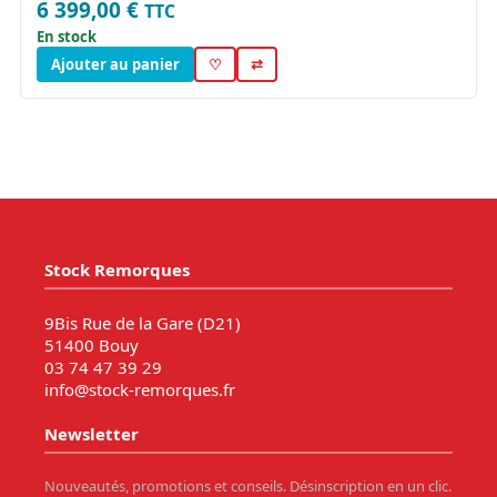
6 399,00 €
TTC
En stock
Ajouter au panier
♡
⇄
Stock Remorques
9Bis Rue de la Gare (D21)
51400 Bouy
03 74 47 39 29
info@stock-remorques.fr
Newsletter
Nouveautés, promotions et conseils. Désinscription en un clic.