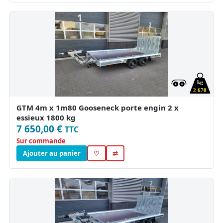
kg
2 670
GTM 4m x 1m80 Gooseneck porte engin 2 x
essieux 1800 kg
7 650,00 €
TTC
Sur commande
Ajouter au panier
♡
⇄