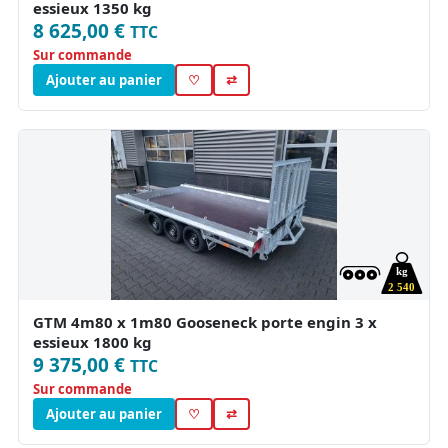
essieux 1350 kg
8 625,00 €
TTC
Sur commande
Ajouter au panier
♡
⇄
kg
2 540
GTM 4m80 x 1m80 Gooseneck porte engin 3 x
essieux 1800 kg
9 375,00 €
TTC
Sur commande
Ajouter au panier
♡
⇄