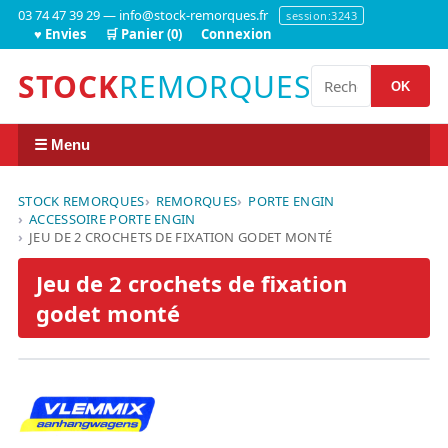
03 74 47 39 29 — info@stock-remorques.fr
session:3243
♥ Envies
🛒 Panier (0)
Connexion
STOCK
REMORQUES
OK
☰ Menu
STOCK REMORQUES
REMORQUES
PORTE ENGIN
ACCESSOIRE PORTE ENGIN
JEU DE 2 CROCHETS DE FIXATION GODET MONTÉ
Jeu de 2 crochets de fixation
godet monté