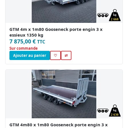
kg
2 660
GTM 4m x 1m80 Gooseneck porte engin 3 x
essieux 1350 kg
7 875,00 €
TTC
Sur commande
Ajouter au panier
♡
⇄
kg
2 630
GTM 4m80 x 1m80 Gooseneck porte engin 3 x