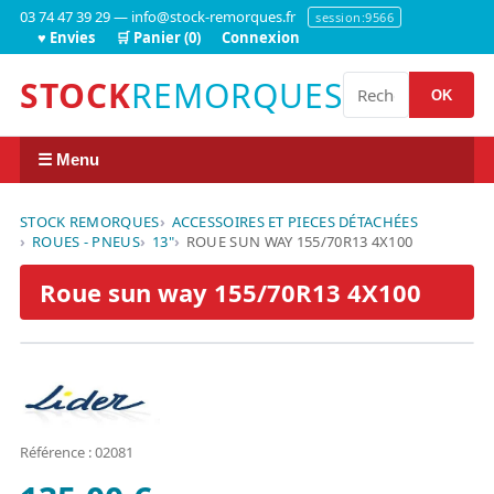
03 74 47 39 29 — info@stock-remorques.fr
session:9566
♥ Envies
🛒 Panier (0)
Connexion
STOCK
REMORQUES
OK
☰ Menu
STOCK REMORQUES
ACCESSOIRES ET PIECES DÉTACHÉES
ROUES - PNEUS
13"
ROUE SUN WAY 155/70R13 4X100
Roue sun way 155/70R13 4X100
Référence : 02081