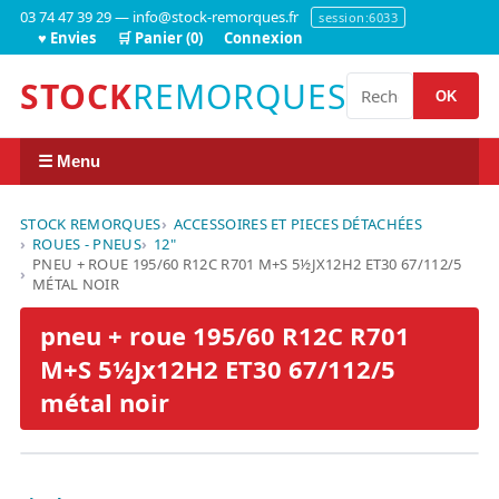
03 74 47 39 29 — info@stock-remorques.fr
session:6033
♥ Envies
🛒 Panier (0)
Connexion
STOCK
REMORQUES
OK
☰ Menu
STOCK REMORQUES
ACCESSOIRES ET PIECES DÉTACHÉES
ROUES - PNEUS
12"
PNEU + ROUE 195/60 R12C R701 M+S 5½JX12H2 ET30 67/112/5
MÉTAL NOIR
pneu + roue 195/60 R12C R701
M+S 5½Jx12H2 ET30 67/112/5
métal noir