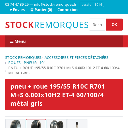
03 74 47 39 29 — info@stock-remorques.fr
session:1016
♥ Envies
🛒 Panier (0)
Connexion
STOCK
REMORQUES
OK
☰ Menu
STOCK REMORQUES
ACCESSOIRES ET PIECES DÉTACHÉES
ROUES - PNEUS
10"
PNEU + ROUE 195/55 R10C R701 M+S 6.00IX10H2 ET-4 60/100/4
MÉTAL GRIS
pneu + roue 195/55 R10C R701
M+S 6.00Ix10H2 ET-4 60/100/4
métal gris