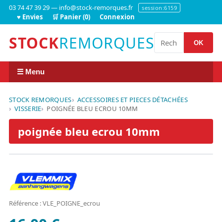
03 74 47 39 29 — info@stock-remorques.fr
session:6159
♥ Envies
🛒 Panier (0)
Connexion
STOCK
REMORQUES
OK
☰ Menu
STOCK REMORQUES
ACCESSOIRES ET PIECES DÉTACHÉES
VISSERIE
POIGNÉE BLEU ECROU 10MM
poignée bleu ecrou 10mm
Référence : VLE_POIGNE_ecrou