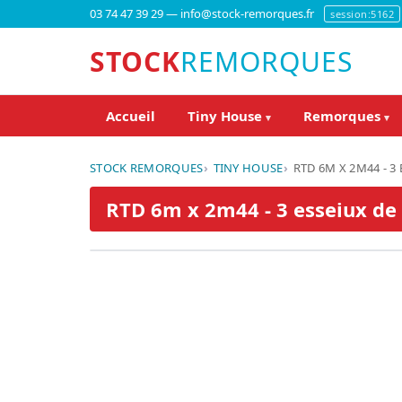
03 74 47 39 29 — info@stock-remorques.fr
session:5162
STOCK
REMORQUES
Accueil
Tiny House
Remorques
▾
▾
STOCK REMORQUES
TINY HOUSE
RTD 6M X 2M44 - 3
RTD 6m x 2m44 - 3 esseiux de