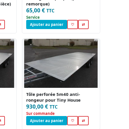
ièce)
remorque)
65,00 €
TTC
Service
⇄
Ajouter au panier
♡
⇄
Tôle perforée 5m40 anti-
rongeur pour Tiny House
930,00 €
TTC
Sur commande
⇄
Ajouter au panier
♡
⇄