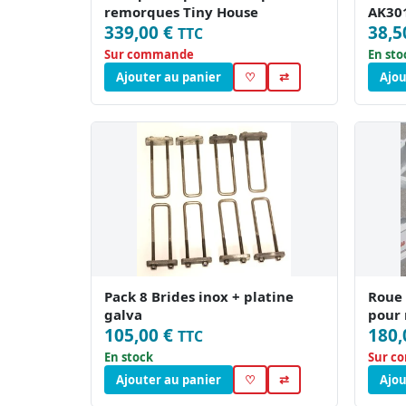
remorques Tiny House
AK301
339,00 €
38,5
TTC
Sur commande
En sto
Ajouter au panier
♡
⇄
Ajou
Pack 8 Brides inox + platine
Roue 
galva
pour
105,00 €
180,
TTC
En stock
Sur c
Ajouter au panier
♡
⇄
Ajou