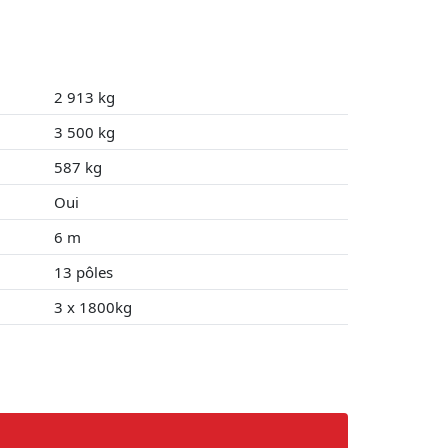
2 913 kg
3 500 kg
587 kg
Oui
6 m
13 pôles
3 x 1800kg