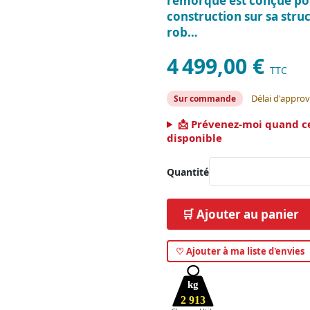
remorque est conçue pou
construction sur sa stru
rob…
4 499,00 €
TTC
Délai d'appro
Sur commande
📩 Prévenez-moi quand c
disponible
Quantité
🛒 Ajouter au panier
♡ Ajouter à ma liste d'envies
kg
2 913