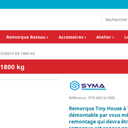
Remorque Bateau
Accessoires
Atelier
L
▾
▾
▾
 ESSEIUX DE 1800 KG
 1800 kg
Référence : RTD 600 3x1800
Remorque Tiny House à 
démontable par vous mêm
remontage qui devra êtr