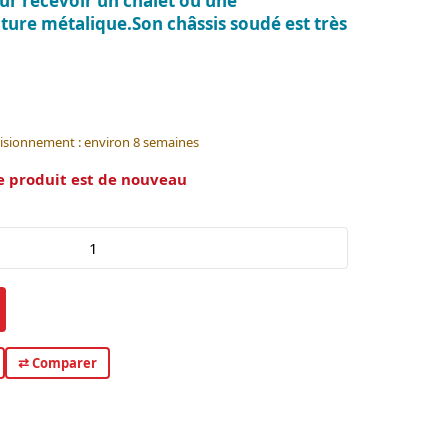
r recevoir un chalet ou une
cture métalique.Son châssis soudé est très
visionnement : environ 8 semaines
e produit est de nouveau
⇄ Comparer