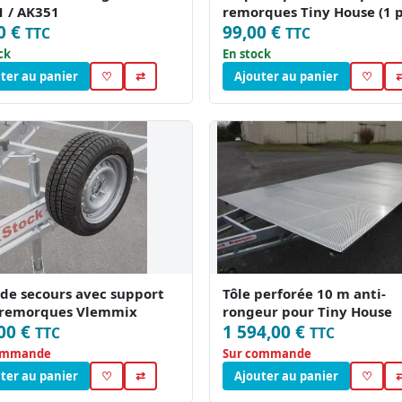
 / AK351
remorques Tiny House (1 p
0 €
99,00 €
TTC
TTC
ck
En stock
ter au panier
♡
⇄
Ajouter au panier
♡
de secours avec support
Tôle perforée 10 m anti-
 remorques Vlemmix
rongeur pour Tiny House
00 €
1 594,00 €
TTC
TTC
ommande
Sur commande
ter au panier
♡
⇄
Ajouter au panier
♡