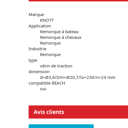
Marque
KNOTT
Application
Remorque à bateau
Remorque à chevaux
Remorque
Industrie
Remorque
type
vérin de traction
dimension
d=Ø3,6/Dm=Ø20,7/lo=230/n=24 mm
compatible REACH
oui
Avis clients