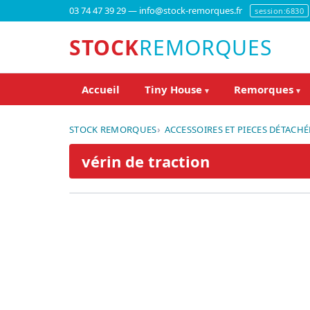
03 74 47 39 29 — info@stock-remorques.fr
session:6830
STOCK
REMORQUES
Accueil
Tiny House
Remorques
▾
▾
STOCK REMORQUES
ACCESSOIRES ET PIECES DÉTACHÉ
vérin de traction