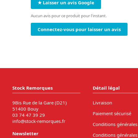
★ Laisser un avis Google
Aucun avis pour ce produit pour l'instant.
Connectez-vous pour laisser un avis
Stock Remorques
Détail légal
9Bis Rue de la Gare (D21)
Livraison
51400 Bouy
Paiement sécurisé
03 74 47 39 29
info@stock-remorques.fr
Conditions générales
Newsletter
Conditions générales