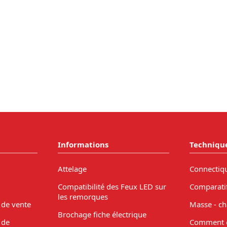
Informations
Techniqu
Attelage
Connectiq
Compatibilité des Feux LED sur
Comparati
les remorques
 de vente
Masse - ch
Brochage fiche électrique
 de
Comment c