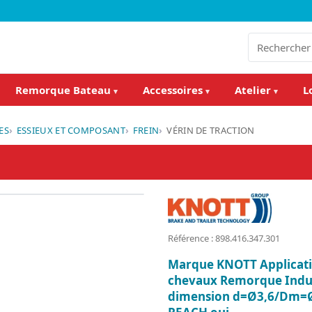
Remorque Bateau
Accessoires
Atelier
L
▾
▾
▾
ES
ESSIEUX ET COMPOSANT
FREIN
VÉRIN DE TRACTION
Référence : 898.416.347.301
Marque KNOTT Applicat
chevaux Remorque Indus
dimension d=Ø3,6/Dm=Ø