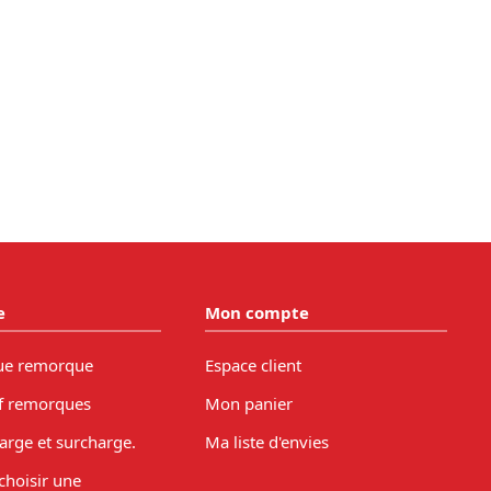
e
Mon compte
ue remorque
Espace client
f remorques
Mon panier
arge et surcharge.
Ma liste d'envies
hoisir une