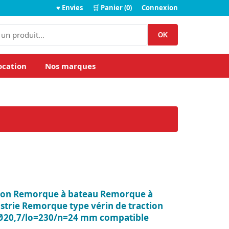
♥ Envies
🛒 Panier (0)
Connexion
OK
ocation
Nos marques
ion Remorque à bateau Remorque à
trie Remorque type vérin de traction
20,7/lo=230/n=24 mm compatible