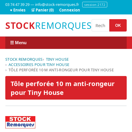
03 74 47 39 29 — info@stock-remorques.fr
session:2172
♥ Envies
🛒 Panier (0)
Connexion
STOCK
REMORQUES
OK
☰ Menu
STOCK REMORQUES
TINY HOUSE
ACCESSOIRES POUR TINY HOUSE
TÔLE PERFORÉE 10 M ANTI-RONGEUR POUR TINY HOUSE
Tôle perforée 10 m anti-rongeur
pour Tiny House