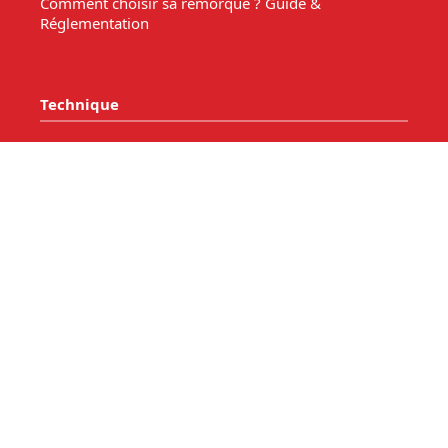
Comment choisir sa remorque ? Guide &
Réglementation
Technique
Connectique remorque
Comparatif remorques
Masse - charge et surcharge.
Comment choisir une remorque bagagère ?
Comment choisir une remorque pour votre bateau?
Les Accessoires de remorque
Entretien de votre remorque
Comment choisir une remorque benne basculante ?
Acheter une remorque moto