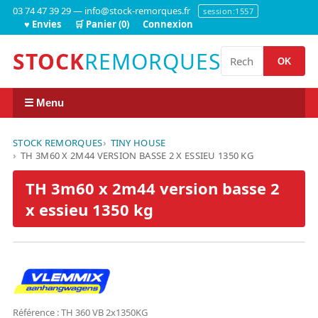
03 74 47 39 29 — info@stock-remorques.fr
session:1557
♥ Envies
🛒 Panier (0)
Connexion
STOCK
REMORQUES
OK
☰ Menu
STOCK REMORQUES
TINY HOUSE
TH 3M60 X 2M44 VERSION BASSE 2 X ESSIEU 1350 KG
TH 3m60 x 2m44 version basse 2
x essieu 1350 kg
Référence : TH 360 VB 2x1350KG