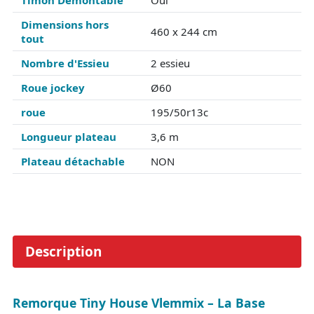
Timon Démontable
Oui
Dimensions hors
460 x 244 cm
tout
Nombre d'Essieu
2 essieu
Roue jockey
Ø60
roue
195/50r13c
Longueur plateau
3,6 m
Plateau détachable
NON
Description
Remorque Tiny House Vlemmix – La Base