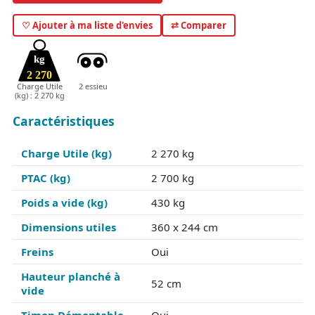
♡ Ajouter à ma liste d'envies
⇄ Comparer
kg
2 270
Charge Utile
2 essieu
(kg) : 2 270 kg
Caractéristiques
Charge Utile (kg)
2 270 kg
PTAC (kg)
2 700 kg
Poids a vide (kg)
430 kg
Dimensions utiles
360 x 244 cm
Freins
Oui
Hauteur planché à
52 cm
vide