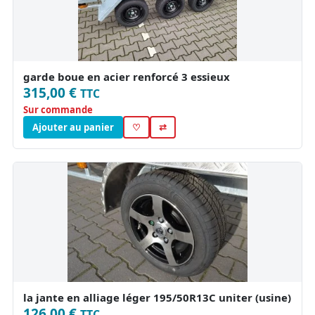
garde boue en acier renforcé 3 essieux
315,00 €
TTC
Sur commande
Ajouter au panier
♡
⇄
la jante en alliage léger 195/50R13C uniter (usine)
126,00 €
TTC