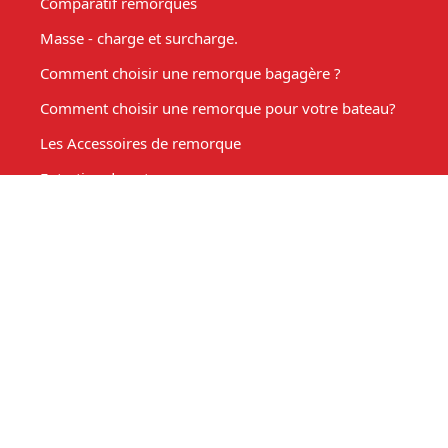
Comparatif remorques
Masse - charge et surcharge.
Comment choisir une remorque bagagère ?
Comment choisir une remorque pour votre bateau?
Les Accessoires de remorque
Entretien de votre remorque
Comment choisir une remorque benne basculante ?
Acheter une remorque moto
Remorque marché, fabrication sur mesure
Mon compte
Espace client
Mon panier