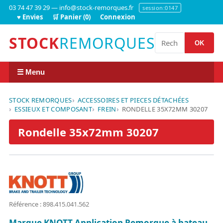
03 74 47 39 29 — info@stock-remorques.fr
session:0147
♥ Envies
🛒 Panier (0)
Connexion
STOCK
REMORQUES
OK
☰ Menu
STOCK REMORQUES
ACCESSOIRES ET PIECES DÉTACHÉES
ESSIEUX ET COMPOSANT
FREIN
RONDELLE 35X72MM 30207
Rondelle 35x72mm 30207
Référence : 898.415.041.562
Marque KNOTT Application Remorque à bateau