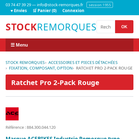
03 74 47 39 29 — info@stock-remorques.fr
session:1955
♥ Envies
🛒 Panier (0)
Connexion
STOCK
REMORQUES
OK
☰ Menu
STOCK REMORQUES
ACCESSOIRES ET PIECES DÉTACHÉES
FIXATION, COMPOSANT, OPTION
RATCHET PRO 2-PACK ROUGE
Ratchet Pro 2-Pack Rouge
Référence : 884.300.044.120
Marque ACEBIKES Industrie Remorque type