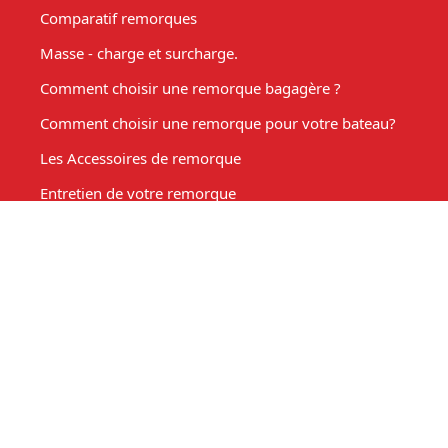
Comparatif remorques
Masse - charge et surcharge.
Comment choisir une remorque bagagère ?
Comment choisir une remorque pour votre bateau?
Les Accessoires de remorque
Entretien de votre remorque
Comment choisir une remorque benne basculante ?
Acheter une remorque moto
Remorque marché, fabrication sur mesure
Mon compte
Espace client