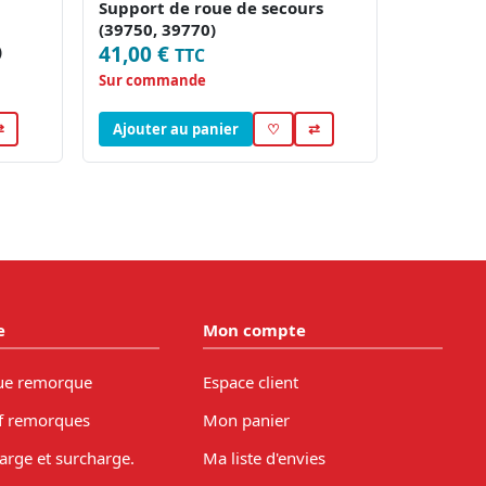
Support de roue de secours
(39750, 39770)
)
41,00 €
TTC
Sur commande
⇄
Ajouter au panier
♡
⇄
e
Mon compte
ue remorque
Espace client
f remorques
Mon panier
arge et surcharge.
Ma liste d'envies