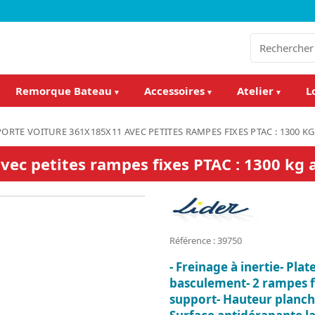
Remorque Bateau
Accessoires
Atelier
L
▾
▾
▾
PORTE VOITURE 361X185X11 AVEC PETITES RAMPES FIXES PTAC : 1300 KG
 petites rampes fixes PTAC : 1300 kg ave
Référence : 39750
- Freinage à inertie- Pla
basculement- 2 rampes fi
support- Hauteur planche