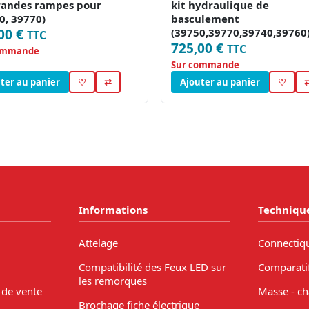
randes rampes pour
kit hydraulique de
0, 39770)
basculement
00 €
(39750,39770,39740,39760
TTC
725,00 €
TTC
ommande
Sur commande
ter au panier
♡
⇄
Ajouter au panier
♡
Informations
Techniqu
Attelage
Connectiq
Compatibilité des Feux LED sur
Comparati
les remorques
 de vente
Masse - ch
Brochage fiche électrique