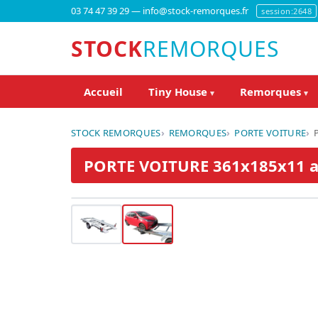
03 74 47 39 29 — info@stock-remorques.fr
session:2648
STOCK
REMORQUES
Accueil
Tiny House
Remorques
▾
▾
STOCK REMORQUES
REMORQUES
PORTE VOITURE
PORTE VOITURE 361x185x11 avec