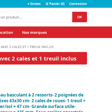
♥ Envies
🛒 Panier (0)
Connexion
OK
ocation
Nos marques
 AVEC 2 CALES ET 1 TREUIL INCLUS
c 2 cales et 1 treuil inclus
teau basculant à 2 ressorts- 2 poignées de
xes 43x30 cm- 2 cales de roues- 1 treuil +
r/sol = 47 cm- Grande surface utile-