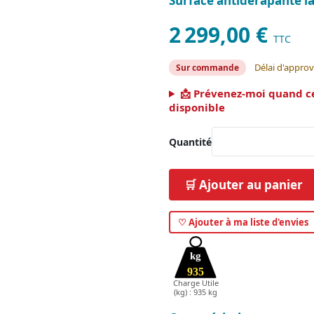
Surface antidérapante l
2 299,00 €
TTC
Délai d'appro
Sur commande
📩 Prévenez-moi quand c
disponible
Quantité
🛒 Ajouter au panier
♡ Ajouter à ma liste d'envies
kg
935
Charge Utile
(kg) : 935 kg