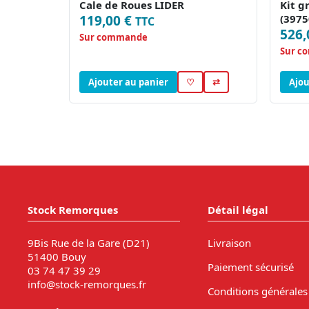
Cale de Roues LIDER
Kit g
119,00 €
(3975
TTC
526,
Sur commande
Sur c
Ajouter au panier
♡
⇄
Ajou
Stock Remorques
Détail légal
9Bis Rue de la Gare (D21)
Livraison
51400 Bouy
Paiement sécurisé
03 74 47 39 29
info@stock-remorques.fr
Conditions générales