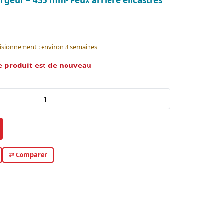
argeur = 435 mm- Feux arrière encastrés
visionnement : environ 8 semaines
e produit est de nouveau
⇄ Comparer