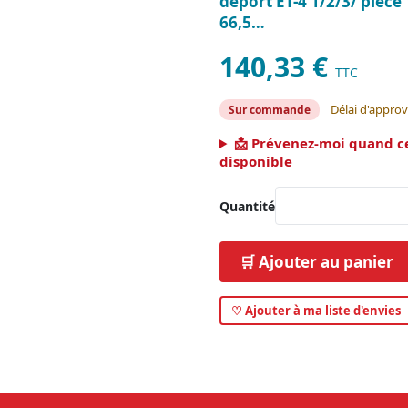
deport ET-4 1/2/3/ pièc
66,5…
140,33 €
TTC
Délai d'approv
Sur commande
📩 Prévenez-moi quand c
disponible
Quantité
🛒 Ajouter au panier
♡ Ajouter à ma liste d'envies