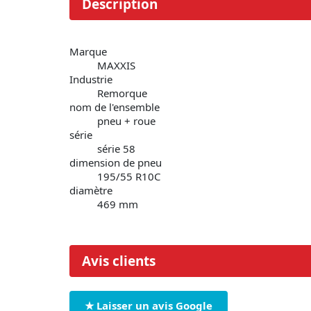
Description
Marque
MAXXIS
Industrie
Remorque
nom de l'ensemble
pneu + roue
série
série 58
dimension de pneu
195/55 R10C
diamètre
469 mm
Avis clients
★ Laisser un avis Google