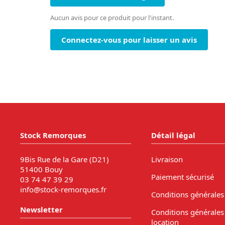
Aucun avis pour ce produit pour l'instant.
Connectez-vous pour laisser un avis
Stock Remorques
Détail légal
9Bis Rue de la Gare (D21)
Livraison
51400 Bouy
Paiement sécurisé
03 74 47 39 29
info@stock-remorques.fr
Conditions générales
Newsletter
Conditions générales
location