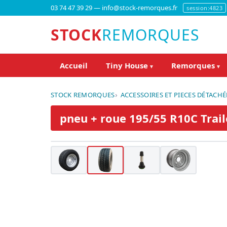
03 74 47 39 29 — info@stock-remorques.fr
session:4823
STOCK
REMORQUES
Accueil
Tiny House
Remorques
▾
▾
STOCK REMORQUES
ACCESSOIRES ET PIECES DÉTACHÉ
pneu + roue 195/55 R10C Trai