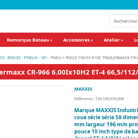
Remorque Bateau
Accessoires
Atelier
L
▾
▾
▾
ES
ROUES - PNEUS
10"
PNEU + ROUE 195/55 R10C TRAILERMAXX CR-96
lermaxx CR-966 6.00Ix10H2 ET-4 66,5/112/
MAXXIS
Référence : 154.100.016.008
Marque MAXXIS Industri
roue série série 58 dim
mm largeur 196 mm prof
pouce 10 inch type de b