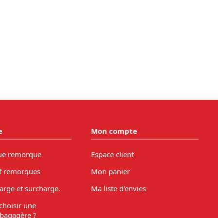
e
Mon compte
ue remorque
Espace client
f remorques
Mon panier
arge et surcharge.
Ma liste d'envies
hoisir une
bagagère ?