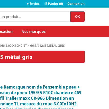
♥ Envies
🛒 Panier (0)
Connexion
OK
ocation
Nos marques
6 6.00IX10H2 ET-4 66,5/112/5 MÉTAL GRIS
5 métal gris
e Remorque nom de l'ensemble pneu +
ension de pneu 195/55 R10C diamètre 469
il Trailermaxx CR-966 Dimension en
andage TL mesure du roue 6.00Ix10H2