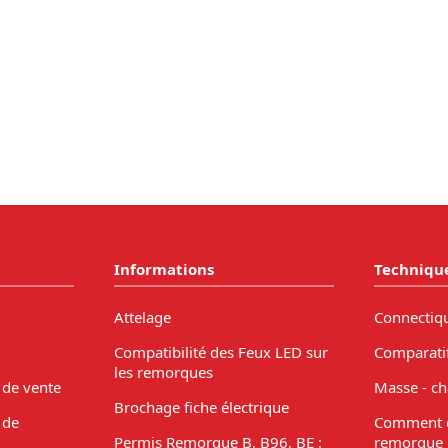
Informations
Techniqu
Attelage
Connectiq
Compatibilité des Feux LED sur
Comparati
les remorques
 de vente
Masse - ch
Brochage fiche électrique
 de
Comment c
Permis Remorque B, B96, BE :
remorque 