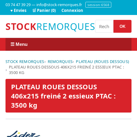
03 74 47 39 29 — info@stock-remorques.fr
session:6568
♥ Envies
🛒 Panier (0)
Connexion
STOCK
REMORQUES
OK
☰ Menu
STOCK REMORQUES
REMORQUES
PLATEAU (ROUES DESSOUS)
PLATEAU ROUES DESSOUS 406X215 FREINÉ 2 ESSIEUX PTAC :
3500 KG
PLATEAU ROUES DESSOUS
406x215 freiné 2 essieux PTAC :
3500 kg