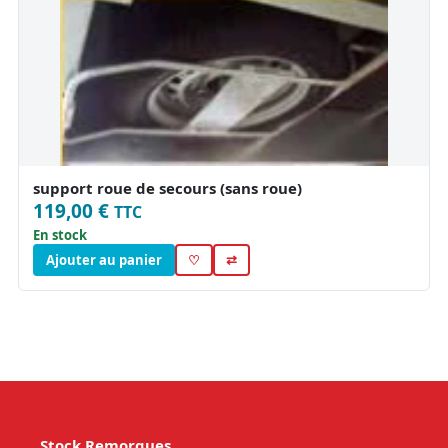
support roue de secours (sans roue)
119,00 €
TTC
En stock
Ajouter au panier
♡
⇄
Stock Remorques