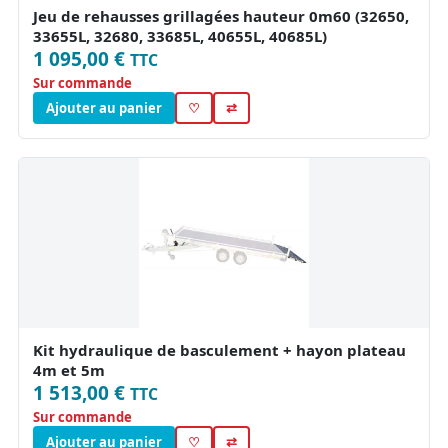
Jeu de rehausses grillagées hauteur 0m60 (32650,
33655L, 32680, 33685L, 40655L, 40685L)
1 095,00 €
TTC
Sur commande
Ajouter au panier
♡
⇄
Kit hydraulique de basculement + hayon plateau
4m et 5m
1 513,00 €
TTC
Sur commande
Ajouter au panier
♡
⇄