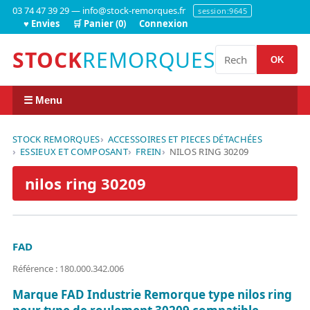
03 74 47 39 29 — info@stock-remorques.fr
session:9645
♥ Envies
🛒 Panier (0)
Connexion
STOCK
REMORQUES
OK
☰ Menu
STOCK REMORQUES
ACCESSOIRES ET PIECES DÉTACHÉES
ESSIEUX ET COMPOSANT
FREIN
NILOS RING 30209
nilos ring 30209
FAD
Référence : 180.000.342.006
Marque FAD Industrie Remorque type nilos ring