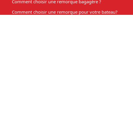
Comment choisir une remorque bagagère ?
Comment choisir une remorque pour votre bateau?
Les Accessoires de remorque
Entretien de votre remorque
Comment choisir une remorque benne basculante ?
Acheter une remorque moto
Remorque marché, fabrication sur mesure
Mon compte
Espace client
Mon panier
Ma liste d'envies