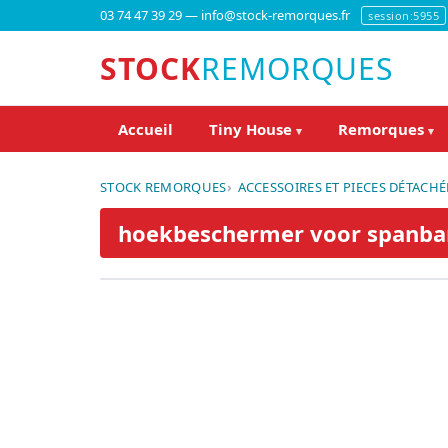
03 74 47 39 29 — info@stock-remorques.fr
session:5955
STOCK
REMORQUES
Accueil
Tiny House
Remorques
▾
▾
STOCK REMORQUES
ACCESSOIRES ET PIECES DÉTACHÉ
hoekbeschermer voor spanban