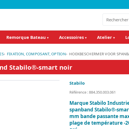
Remorque Bateau
Accessoires
Atelier
L
▾
▾
▾
ES
FIXATION, COMPOSANT, OPTION
HOEKBESCHERMER VOOR SPANB
d Stabilo®-smart noir
Stabilo
Référence : 884.350.003.061
Marque Stabilo Industr
spanband Stabilo®-smart
mm bande passante max
plage de température -2