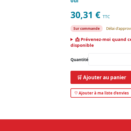
oui
30,31 €
TTC
Délai d'approv
Sur commande
📩 Prévenez-moi quand c
disponible
Quantité
🛒 Ajouter au panier
♡ Ajouter à ma liste d'envies