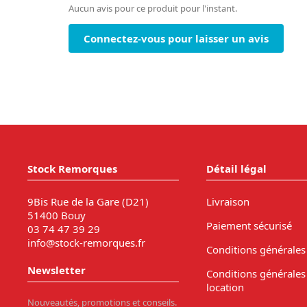
Aucun avis pour ce produit pour l'instant.
Connectez-vous pour laisser un avis
Stock Remorques
Détail légal
9Bis Rue de la Gare (D21)
Livraison
51400 Bouy
Paiement sécurisé
03 74 47 39 29
info@stock-remorques.fr
Conditions générales
Newsletter
Conditions générales
location
Nouveautés, promotions et conseils.