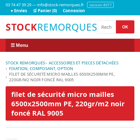
03 74 47 39 29 — info@stock-remorques.fr
session:8077
♥ Envies
🛒 Panier (0)
Connexion
STOCK
REMORQUES
OK
☰ Menu
STOCK REMORQUES
ACCESSOIRES ET PIECES DÉTACHÉES
FIXATION, COMPOSANT, OPTION
FILET DE SÉCURITÉ MICRO MAILLES 6500X2500MM PE,
220GR/M2 NOIR FONCÉ RAL 9005
filet de sécurité micro mailles
6500x2500mm PE, 220gr/m2 noir
foncé RAL 9005