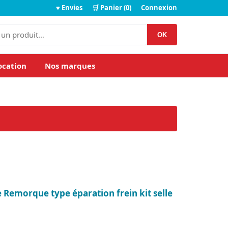
♥ Envies
🛒 Panier (0)
Connexion
OK
ocation
Nos marques
Remorque type éparation frein kit selle