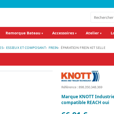
Remorque Bateau
Accessoires
Atelier
L
▾
▾
▾
ES
ESSIEUX ET COMPOSANT
FREIN
ÉPARATION FREIN KIT SELLE
Référence : 898.350.348.369
Marque KNOTT Industrie 
compatible REACH oui