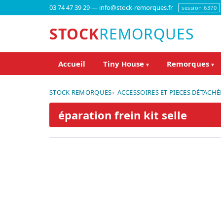
03 74 47 39 29 — info@stock-remorques.fr
session:6370
STOCK
REMORQUES
Accueil
Tiny House
Remorques
▾
▾
STOCK REMORQUES
ACCESSOIRES ET PIECES DÉTACHÉ
éparation frein kit selle