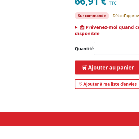
66,91 €
TTC
Délai d'approv
Sur commande
📩 Prévenez-moi quand c
disponible
Quantité
🛒 Ajouter au panier
♡ Ajouter à ma liste d'envies