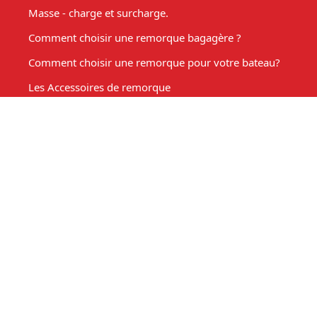
Masse - charge et surcharge.
Comment choisir une remorque bagagère ?
Comment choisir une remorque pour votre bateau?
Les Accessoires de remorque
Entretien de votre remorque
Comment choisir une remorque benne basculante ?
Acheter une remorque moto
Remorque marché, fabrication sur mesure
Mon compte
Espace client
Mon panier