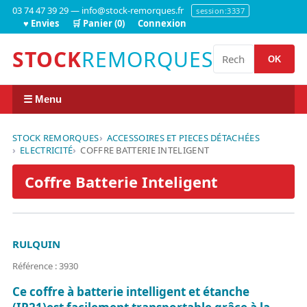
03 74 47 39 29 — info@stock-remorques.fr
session:3337
♥ Envies
🛒 Panier (0)
Connexion
STOCK
REMORQUES
OK
☰ Menu
STOCK REMORQUES
ACCESSOIRES ET PIECES DÉTACHÉES
ELECTRICITÉ
COFFRE BATTERIE INTELIGENT
Coffre Batterie Inteligent
RULQUIN
Référence : 3930
Ce coffre à batterie intelligent et étanche