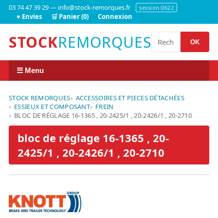
03 74 47 39 29 — info@stock-remorques.fr
session:0622
♥ Envies
🛒 Panier (0)
Connexion
STOCK
REMORQUES
OK
☰ Menu
STOCK REMORQUES
ACCESSOIRES ET PIECES DÉTACHÉES
ESSIEUX ET COMPOSANT
FREIN
BLOC DE RÉGLAGE 16-1365 , 20-2425/1 , 20-2426/1 , 20-2710
bloc de réglage 16-1365 , 20-
2425/1 , 20-2426/1 , 20-2710