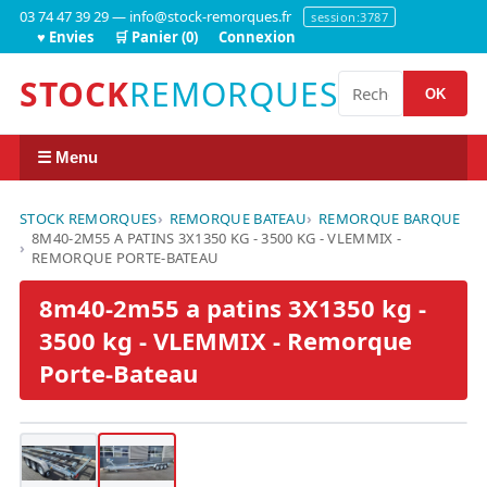
03 74 47 39 29 — info@stock-remorques.fr
session:3787
♥ Envies
🛒 Panier (0)
Connexion
STOCK
REMORQUES
OK
☰ Menu
STOCK REMORQUES
REMORQUE BATEAU
REMORQUE BARQUE
8M40-2M55 A PATINS 3X1350 KG - 3500 KG - VLEMMIX -
REMORQUE PORTE-BATEAU
8m40-2m55 a patins 3X1350 kg -
3500 kg - VLEMMIX - Remorque
Porte-Bateau