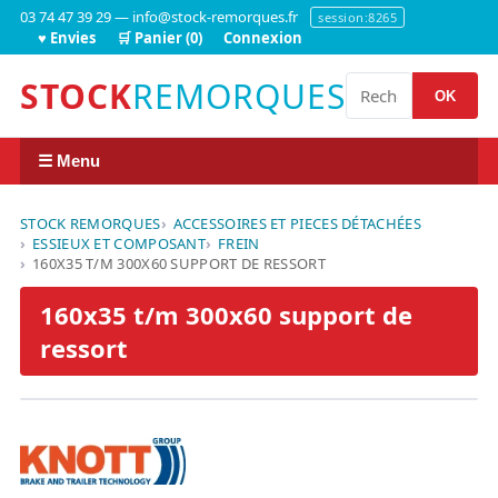
03 74 47 39 29 — info@stock-remorques.fr
session:8265
♥ Envies
🛒 Panier (0)
Connexion
STOCK
REMORQUES
OK
☰ Menu
STOCK REMORQUES
ACCESSOIRES ET PIECES DÉTACHÉES
ESSIEUX ET COMPOSANT
FREIN
160X35 T/M 300X60 SUPPORT DE RESSORT
160x35 t/m 300x60 support de
ressort