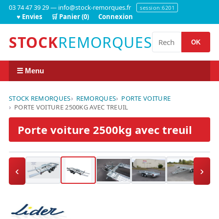
03 74 47 39 29 — info@stock-remorques.fr
session:6201
♥ Envies
🛒 Panier (0)
Connexion
STOCK
REMORQUES
OK
☰ Menu
STOCK REMORQUES
REMORQUES
PORTE VOITURE
PORTE VOITURE 2500KG AVEC TREUIL
Porte voiture 2500kg avec treuil
‹
›