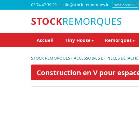
03 74 47 39 29 — info@stock-remorques.fr
session:8825
STOCK
REMORQUES
Accueil
Tiny House
Remorques
▾
▾
STOCK REMORQUES
ACCESSOIRES ET PIECES DÉTACHÉ
Construction en V pour espa