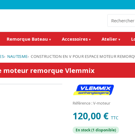
Remorque Bateau
Accessoires
Atelier
L
▾
▾
▾
ES
NAUTISME
CONSTRUCTION EN V POUR ESPACE MOTEUR REMORQ
ce moteur remorque Vlemmix
Référence : V-moteur
120,00 €
TTC
En stock (1 disponible)