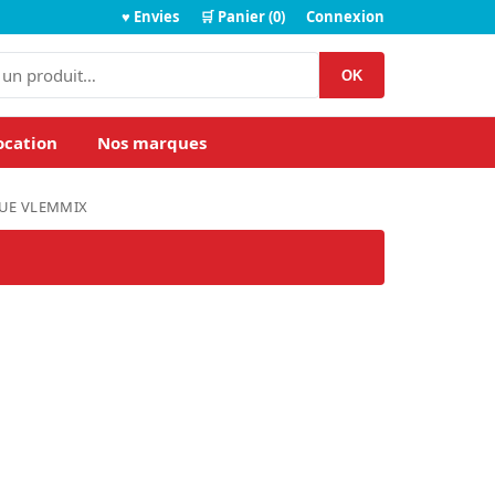
♥ Envies
🛒 Panier (0)
Connexion
OK
ocation
Nos marques
UE VLEMMIX