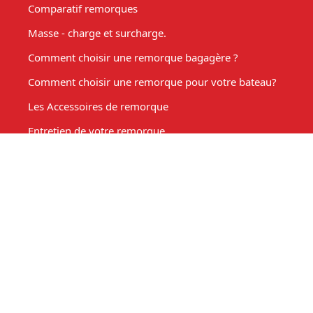
Comparatif remorques
Masse - charge et surcharge.
Comment choisir une remorque bagagère ?
Comment choisir une remorque pour votre bateau?
Les Accessoires de remorque
Entretien de votre remorque
Comment choisir une remorque benne basculante ?
Acheter une remorque moto
Remorque marché, fabrication sur mesure
Mon compte
Espace client