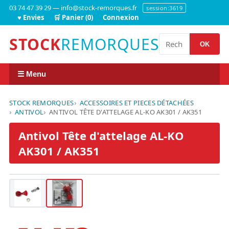
03 74 47 39 29 — info@stock-remorques.fr
session:3619
♥ Envies
🛒 Panier (0)
Connexion
STOCK
REMORQUES
OK
☰ Menu
STOCK REMORQUES
ACCESSOIRES ET PIECES DÉTACHÉES
ANTIVOL
ANTIVOL TÊTE D'ATTELAGE AL-KO AK301 / AK351
Antivol Tête d'attelage AL-KO
AK301 / AK351