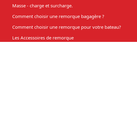
Masse - charge et surcharge.
Comment choisir une remorque bagagère ?
Comment choisir une remorque pour votre bateau?
Les Accessoires de remorque
Entretien de votre remorque
Comment choisir une remorque benne basculante ?
Acheter une remorque moto
Remorque marché, fabrication sur mesure
Mon compte
Espace client
Mon panier